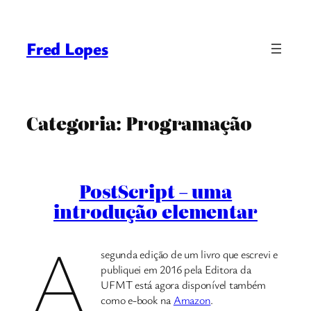
Pular
para
Fred Lopes
o
conteúdo
Categoria:
Programação
PostScript – uma
introdução elementar
A
segunda edição de um livro que escrevi e
publiquei em 2016 pela Editora da
UFMT está agora disponível também
como e-book na
Amazon
.